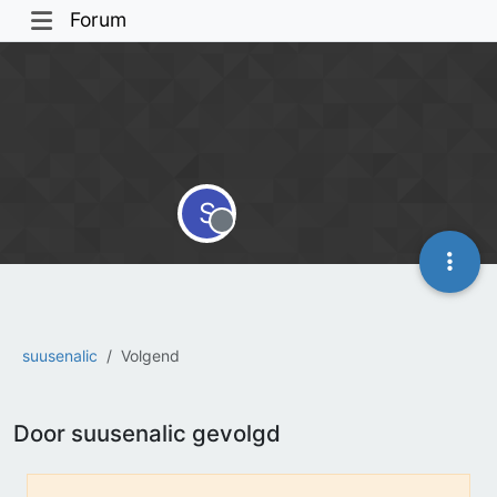
Forum
S
Offline
suusenalic
Volgend
Door suusenalic gevolgd