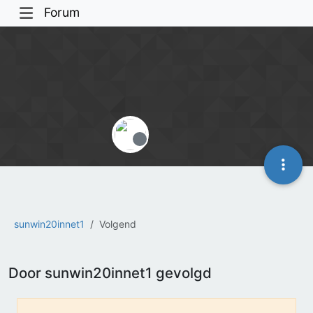
Forum
Offline
sunwin20innet1
Volgend
Door sunwin20innet1 gevolgd