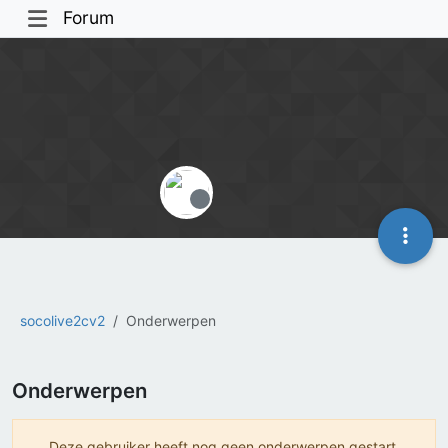
Forum
Offline
socolive2cv2
Onderwerpen
Onderwerpen
Deze gebruiker heeft nog geen onderwerpen gestart.