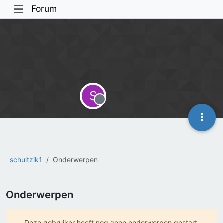
Forum
S
Offline
schultzik1
Onderwerpen
Onderwerpen
Deze gebruiker heeft nog geen onderwerpen gestart.