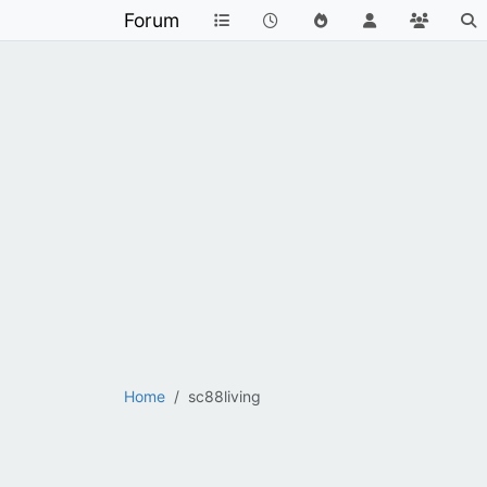
Forum
Home
sc88living