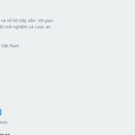
o và nổ hũ hấp dẫn. Với giao
ến trải nghiệm cá cược an
, Việt Nam
0
GEND