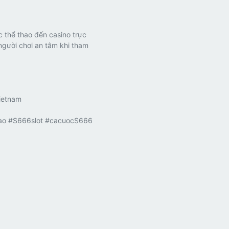
 thể thao đến casino trực
người chơi an tâm khi tham
Vietnam
ao #S666slot #cacuocS666