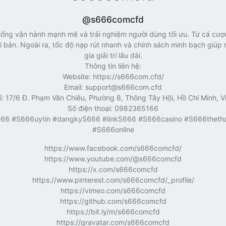
@s666comcfd
hống vận hành mạnh mẽ và trải nghiệm người dùng tối ưu. Từ cá cược
 bản. Ngoài ra, tốc độ nạp rút nhanh và chính sách minh bạch giúp 
gia giải trí lâu dài.
Thông tin liên hệ:
Website: https://s666com.cfd/
Email: support@s666com.cfd
ỉ: 17/6 Đ. Phạm Văn Chiêu, Phường 8, Thông Tây Hội, Hồ Chí Minh, 
Số điện thoại: 0982365166
666 #S666uytin #dangkyS666 #linkS666 #S666casino #S666theth
#S666online
https://www.facebook.com/s666comcfd/
https://www.youtube.com/@s666comcfd
https://x.com/s666comcfd
https://www.pinterest.com/s666comcfd/_profile/
https://vimeo.com/s666comcfd
https://github.com/s666comcfd
https://bit.ly/m/s666comcfd
https://gravatar.com/s666comcfd