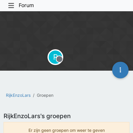
Forum
R
Offline
RijkEnzoLars
Groepen
RijkEnzoLars's groepen
Er zijn geen groepen om weer te geven