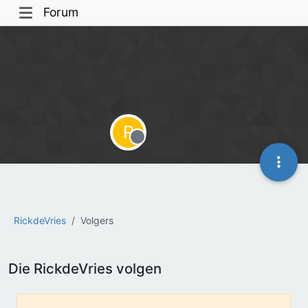
Forum
R
Offline
RickdeVries
Volgers
Die RickdeVries volgen