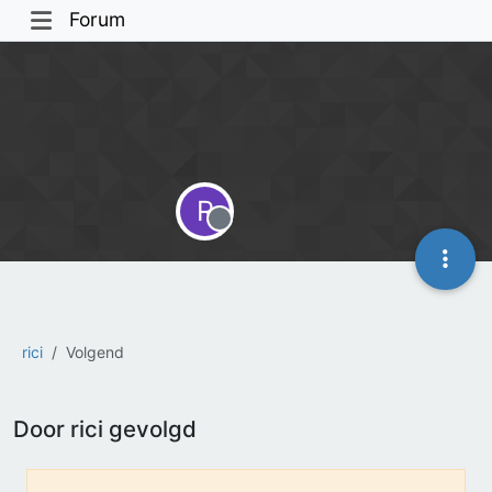
Forum
R
Offline
rici
Volgend
Door rici gevolgd