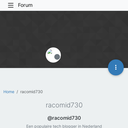
Forum
Offline
Home
racomid730
racomid730
@racomid730
Een populaire tech blogger in Nederland