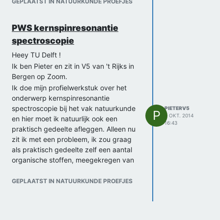
GEPLAATST IN NATUURKUNDE PROEFJES
PWS kernspinresonantie
spectroscopie
Heey TU Delft !
Ik ben Pieter en zit in V5 van 't Rijks in
Bergen op Zoom.
Ik doe mijn profielwerkstuk over het
onderwerp kernspinresonantie
spectroscopie bij het vak natuurkunde
PIETERV5
P
2 OKT. 2014
en hier moet ik natuurlijk ook een
16:43
praktisch gedeelte afleggen. Alleen nu
zit ik met een probleem, ik zou graag
als praktisch gedeelte zelf een aantal
organische stoffen, meegekregen van
school en dus voor mij onbekend welke
het zijn, analyseren d.m.v.
GEPLAATST IN NATUURKUNDE PROEFJES
kernspinresonantie spectroscopie. Nu
heb je hier natuurlijk benodigdheden
voor nodig die ik zelf, en wij op school,