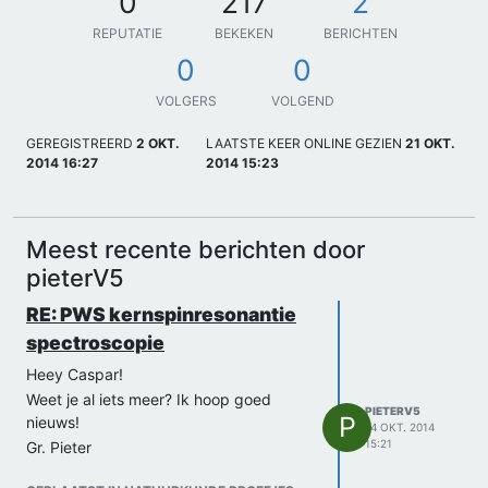
0
217
2
REPUTATIE
BEKEKEN
BERICHTEN
0
0
VOLGERS
VOLGEND
GEREGISTREERD
2 OKT.
LAATSTE KEER ONLINE GEZIEN
21 OKT.
2014 16:27
2014 15:23
Meest recente berichten door
pieterV5
RE: PWS kernspinresonantie
spectroscopie
Heey Caspar!
Weet je al iets meer? Ik hoop goed
PIETERV5
P
nieuws!
14 OKT. 2014
15:21
Gr. Pieter