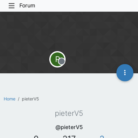
Forum
P
Offline
Home
pieterV5
pieterV5
@pieterV5