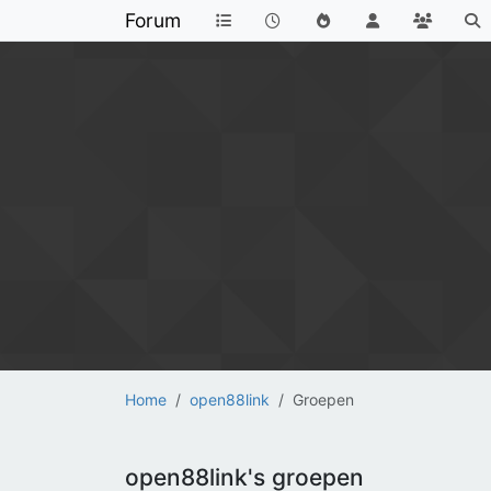
Forum
Home
open88link
Groepen
open88link's groepen