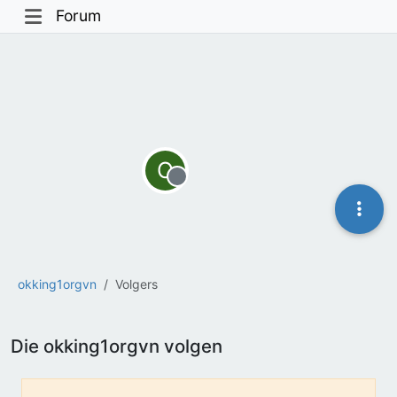
Forum
O
Offline
okking1orgvn
Volgers
Die okking1orgvn volgen