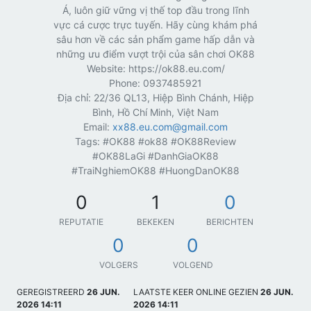
Á, luôn giữ vững vị thế top đầu trong lĩnh
vực cá cược trực tuyến. Hãy cùng khám phá
sâu hơn về các sản phẩm game hấp dẫn và
những ưu điểm vượt trội của sân chơi OK88
Website: https://ok88.eu.com/
Phone: 0937485921
Địa chỉ: 22/36 QL13, Hiệp Bình Chánh, Hiệp
Bình, Hồ Chí Minh, Việt Nam
Email:
xx88.eu.com@gmail.com
Tags: #OK88 #ok88 #OK88Review
#OK88LaGi #DanhGiaOK88
#TraiNghiemOK88 #HuongDanOK88
0
1
0
REPUTATIE
BEKEKEN
BERICHTEN
0
0
VOLGERS
VOLGEND
GEREGISTREERD
26 JUN.
LAATSTE KEER ONLINE GEZIEN
26 JUN.
2026 14:11
2026 14:11