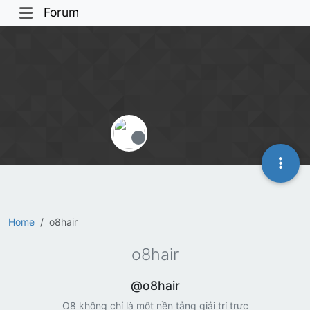
Forum
Offline
Home
o8hair
o8hair
@o8hair
O8 không chỉ là một nền tảng giải trí trực