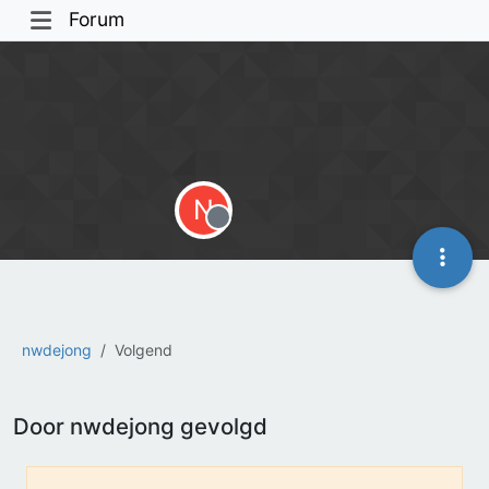
Forum
N
Offline
nwdejong
Volgend
Door nwdejong gevolgd