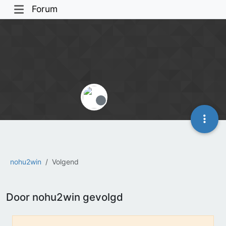
Forum
Offline
nohu2win
Volgend
Door nohu2win gevolgd