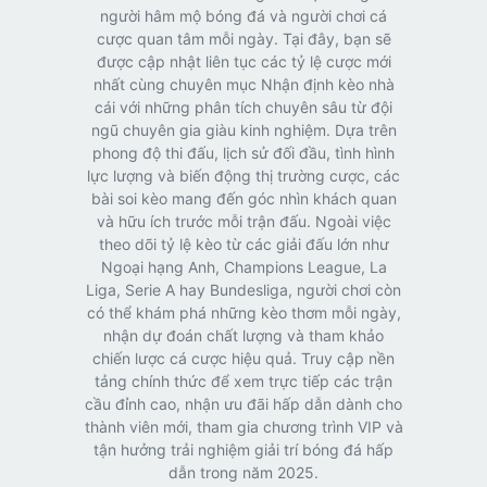
người hâm mộ bóng đá và người chơi cá
cược quan tâm mỗi ngày. Tại đây, bạn sẽ
được cập nhật liên tục các tỷ lệ cược mới
nhất cùng chuyên mục Nhận định kèo nhà
cái với những phân tích chuyên sâu từ đội
ngũ chuyên gia giàu kinh nghiệm. Dựa trên
phong độ thi đấu, lịch sử đối đầu, tình hình
lực lượng và biến động thị trường cược, các
bài soi kèo mang đến góc nhìn khách quan
và hữu ích trước mỗi trận đấu. Ngoài việc
theo dõi tỷ lệ kèo từ các giải đấu lớn như
Ngoại hạng Anh, Champions League, La
Liga, Serie A hay Bundesliga, người chơi còn
có thể khám phá những kèo thơm mỗi ngày,
nhận dự đoán chất lượng và tham khảo
chiến lược cá cược hiệu quả. Truy cập nền
tảng chính thức để xem trực tiếp các trận
cầu đỉnh cao, nhận ưu đãi hấp dẫn dành cho
thành viên mới, tham gia chương trình VIP và
tận hưởng trải nghiệm giải trí bóng đá hấp
dẫn trong năm 2025.