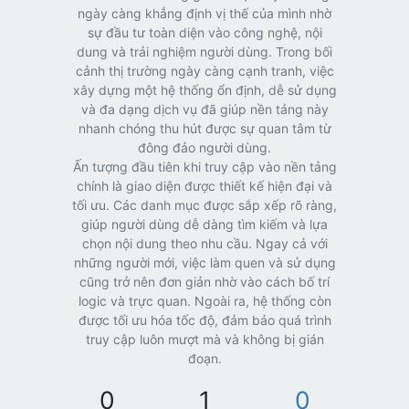
ngày càng khẳng định vị thế của mình nhờ
sự đầu tư toàn diện vào công nghệ, nội
dung và trải nghiệm người dùng. Trong bối
cảnh thị trường ngày càng cạnh tranh, việc
xây dựng một hệ thống ổn định, dễ sử dụng
và đa dạng dịch vụ đã giúp nền tảng này
nhanh chóng thu hút được sự quan tâm từ
đông đảo người dùng.
Ấn tượng đầu tiên khi truy cập vào nền tảng
chính là giao diện được thiết kế hiện đại và
tối ưu. Các danh mục được sắp xếp rõ ràng,
giúp người dùng dễ dàng tìm kiếm và lựa
chọn nội dung theo nhu cầu. Ngay cả với
những người mới, việc làm quen và sử dụng
cũng trở nên đơn giản nhờ vào cách bố trí
logic và trực quan. Ngoài ra, hệ thống còn
được tối ưu hóa tốc độ, đảm bảo quá trình
truy cập luôn mượt mà và không bị gián
đoạn.
0
1
0