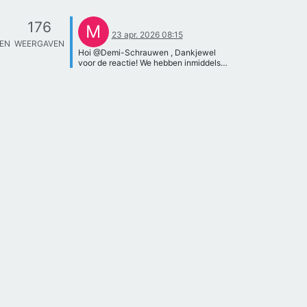
176
M
23 apr. 2026 08:15
TEN
WEERGAVEN
Hoi @Demi-Schrauwen , Dankjewel
voor de reactie! We hebben inmiddels
ook de UU en UVA een bericht
gestuurd en wachten daar even op
antwoord. Ondertussen gaan we ook
verder kijken naar andere mogelijke
onderwerpen, omdat DNA-onderzoek
inderdaad erg lastig blijkt. Misschien
dat we nog een keer terugkomen met
een vraag over een ander onderwerp!
Met vriendelijke groetjes, Meinke, Julie
en Femma