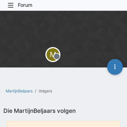
Forum
M
Offline
MartijnBeljaars
Volgers
Die MartijnBeljaars volgen