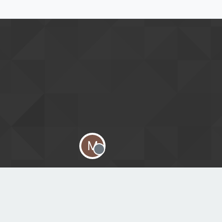
M
Offline