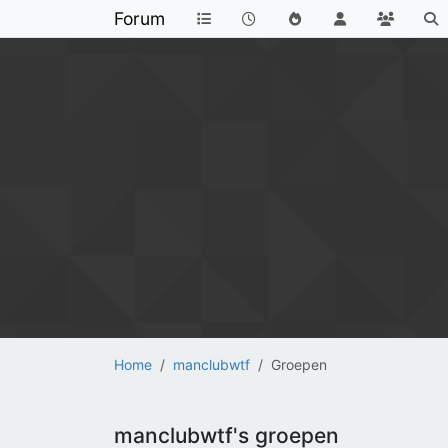
Forum
Home
manclubwtf
Groepen
manclubwtf's groepen