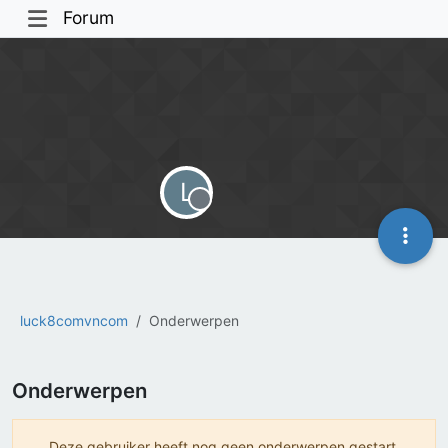
Forum
L
Offline
luck8comvncom
Onderwerpen
Onderwerpen
Deze gebruiker heeft nog geen onderwerpen gestart.