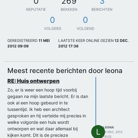
0
269
3
REPUTATIE
BEKEKEN
BERICHTEN
0
0
VOLGERS
VOLGEND
GEREGISTREERD
11 MEI
LAATSTE KEER ONLINE GEZIEN
12 DEC.
2012 09:09
2012 17:36
Meest recente berichten door leona
RE: Huis ontwerpen
Zo, er is weer een hoop tijd voorbij
gegaan na mijn laatste bericht. Er is dan
ook al een hoop gebeurd in te
tussentijd. Ik heb een architect
gesproken en hij vertelde mij precies in
welke volgorde een huis wordt
LEONA
ontworpen en wat daar allemaal bij
L
10 DEC. 2012
kijken komt. Dit is de precieze
19:03