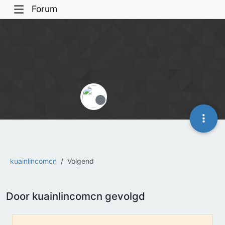
Forum
Offline
kuainlincomcn
Volgend
Door kuainlincomcn gevolgd