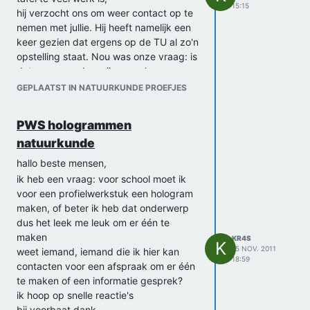
15:15
hij verzocht ons om weer contact op te
nemen met jullie. Hij heeft namelijk een
keer gezien dat ergens op de TU al zo'n
opstelling staat. Nou was onze vraag: is
dat zo en zouden wij er een keer een
middagje gebruik van mogen maken of
GEPLAATST IN NATUURKUNDE PROEFJES
weet u misschien iemand waar ik dan
beter contact mee op kan nemen?
PWS hologrammen
Alvast bedankt
natuurkunde
Etienne
hallo beste mensen,
ik heb een vraag: voor school moet ik
voor een profielwerkstuk een hologram
maken, of beter ik heb dat onderwerp
dus het leek me leuk om er één te
maken
KR4S
K
15 NOV. 2011
weet iemand, iemand die ik hier kan
18:59
contacten voor een afspraak om er één
te maken of een informatie gesprek?
ik hoop op snelle reactie's
bij voorbaat dank,