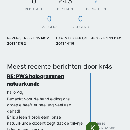
0
243
2
REPUTATIE
BEKEKEN
BERICHTEN
0
0
VOLGERS
VOLGEND
GEREGISTREERD
15 NOV.
LAATSTE KEER ONLINE GEZIEN
13 DEC.
2011 18:52
2011 14:16
Meest recente berichten door kr4s
RE: PWS hologrammen
natuurkunde
hallo Ad,
Bedankt voor de handleiding ons
groepje heeft er heel erg veel aan
gehad!
Er is alleen 1 probleem: onze
natuurkunde docent zegt dat de trilvrije
KR4S
K
17 NOV. 2011
tafel te veel werk is,