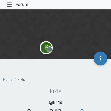
Forum
K
Offline
Home
kr4s
kr4s
@kr4s