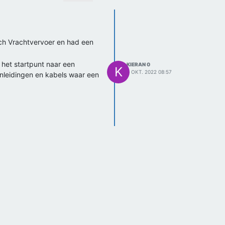
isch Vrachtvervoer en had een
 het startpunt naar een
KIERAN 0
K
5 OKT. 2022 08:57
enleidingen en kabels waar een