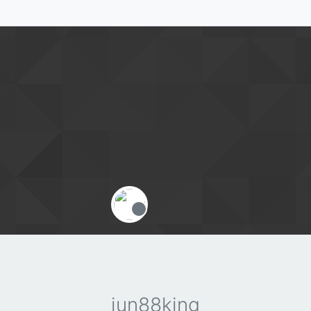
Offline
jun88king