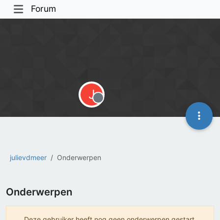
Forum
J
Offline
julievdmeer
Onderwerpen
Onderwerpen
Deze gebruiker heeft nog geen onderwerpen gestart.