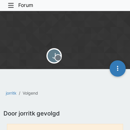
Forum
J
Offline
jorritk
Volgend
Door jorritk gevolgd