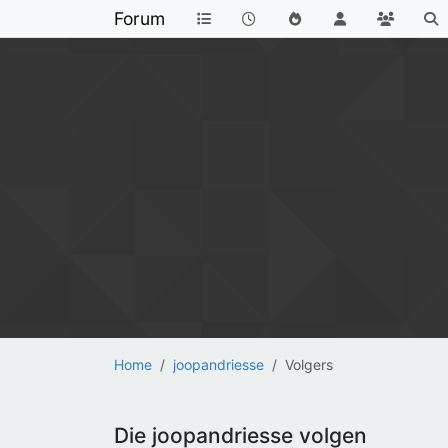
Forum
Home
joopandriesse
Volgers
Die joopandriesse volgen