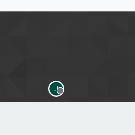
J
Offline