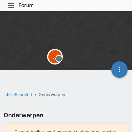
Forum
J
Offline
JelleSandifort
Onderwerpen
Onderwerpen
Deze gebruiker heeft nog geen onderwerpen gestart.