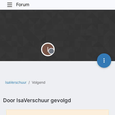
Forum
I
Offline
IsaVerschuur
Volgend
Door IsaVerschuur gevolgd