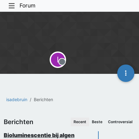
Forum
I
Offline
isadebruin
Berichten
Berichten
Recent
Beste
Controversial
Bioluminescentie bij algen