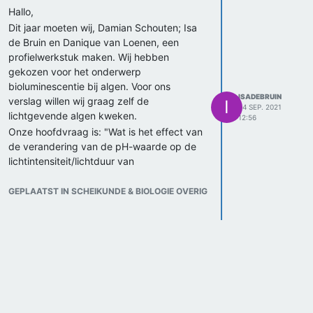
Hallo,
Dit jaar moeten wij, Damian Schouten; Isa
de Bruin en Danique van Loenen, een
profielwerkstuk maken. Wij hebben
gekozen voor het onderwerp
bioluminescentie bij algen. Voor ons
ISADEBRUIN
verslag willen wij graag zelf de
I
24 SEP. 2021
lichtgevende algen kweken.
12:56
Onze hoofdvraag is: "Wat is het effect van
de verandering van de pH-waarde op de
lichtintensiteit/lichtduur van
bioluminescentie bij Noctiluca scintillans?
De deelvragen die wij willen beantwoorden
GEPLAATST IN SCHEIKUNDE & BIOLOGIE OVERIG
in de inleiding en discussie zijn:
Op welke manier zit het proces van
bioluminescentie in elkaar?
Waarom is bioluminescentie blauw
licht?
Welke organismen zijn in staat tot
bioluminescentie? → verschil/
overeenkomsten uitleggen