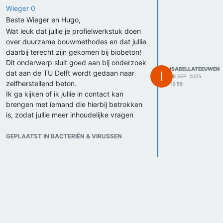
Wieger 0
Beste Wieger en Hugo,
Wat leuk dat jullie je profielwerkstuk doen
over duurzame bouwmethodes en dat jullie
daarbij terecht zijn gekomen bij biobeton!
Dit onderwerp sluit goed aan bij onderzoek
ISABELLATEEUWEN
dat aan de TU Delft wordt gedaan naar
I
28 SEP. 2025
zelfherstellend beton.
15:59
Ik ga kijken of ik jullie in contact kan
brengen met iemand die hierbij betrokken
is, zodat jullie meer inhoudelijke vragen
kunnen stellen en misschien tips krijgen
over hoe je hier een onderzoek rond kunt
GEPLAATST IN BACTERIËN & VIRUSSEN
opzetten.
Laat gerust weten of jullie al specifieke
vragen hebben die ik alvast kan
doorgeven, dan kan ik daar rekening mee
houden bij het zoeken van de juiste
contactpersoon.
Met vriendelijke groet,
Isabella