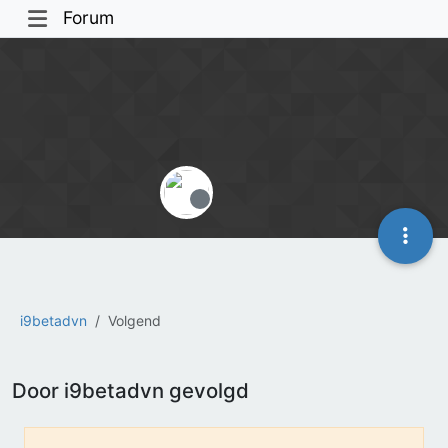
Forum
Offline
i9betadvn
Volgend
Door i9betadvn gevolgd