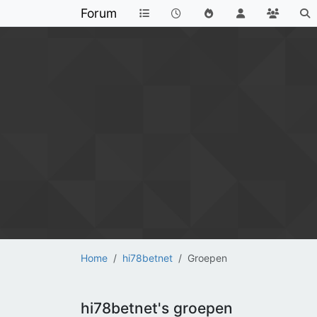
Forum
Home
hi78betnet
Groepen
hi78betnet's groepen