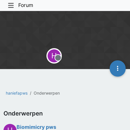
Forum
H
Offline
haniefapws
Onderwerpen
Onderwerpen
Biomimicry pws