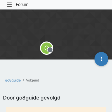
Forum
G
Offline
go8guide
Volgend
Door go8guide gevolgd