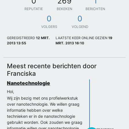
0
269
1
REPUTATIE
BEKEKEN
BERICHTEN
0
0
VOLGERS
VOLGEND
GEREGISTREERD
12 MRT.
LAATSTE KEER ONLINE GEZIEN
19
2013 13:55
MRT. 2013 16:10
Meest recente berichten door
Franciska
Nanotechnologie
Hoi,
Wij zijn bezig met ons profielwerkstuk
over nanotechnologie. We willen graag
informatie hebben over welke
technieken er in de nanotechnologie
gebruikt worden. Ook zouden we graag
informatie willen over nanotechnologie