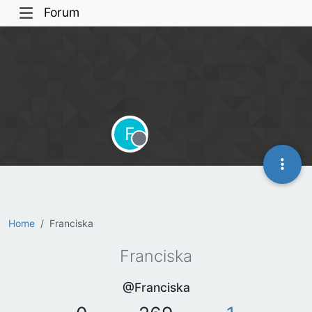
Forum
F
Offline
Home
Franciska
Franciska
@Franciska