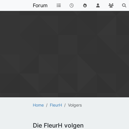
Forum
Home
FleurH
Volgers
Die FleurH volgen