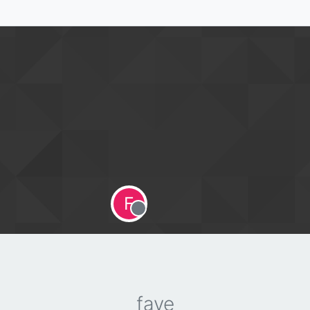
F
Offline
faye