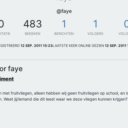
@faye
0
483
1
1
UTATIE
BEKEKEN
BERICHTEN
VOLGERS
VOL
EGISTREERD
12 SEP. 2011 15:23
LAATSTE KEER ONLINE GEZIEN
12 SEP. 2011 
or faye
riment
 met fruitvliegen, alleen hebben wij geen fruitvliegen op school, en i
. Weet jij/iemand die dit leest waar we deze vliegen kunnen krijgen