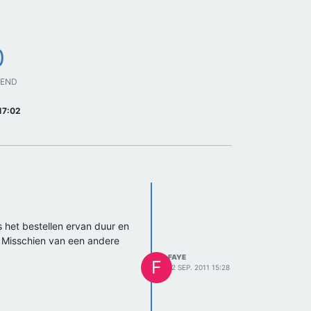
0
GEND
17:02
s het bestellen ervan duur en
? Misschien van een andere
FAYE
F
12 SEP. 2011 15:28