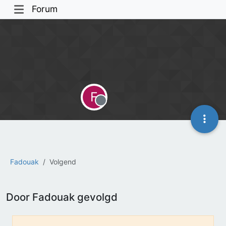
Forum
F
Offline
Fadouak
Volgend
Door Fadouak gevolgd