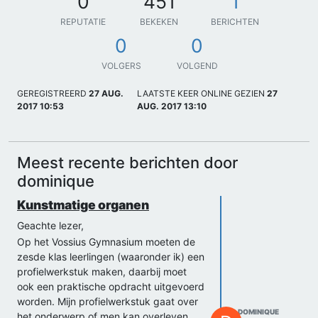
0
451
1
REPUTATIE
BEKEKEN
BERICHTEN
0
0
VOLGERS
VOLGEND
GEREGISTREERD
27 AUG.
LAATSTE KEER ONLINE GEZIEN
27
2017 10:53
AUG. 2017 13:10
Meest recente berichten door
dominique
Kunstmatige organen
Geachte lezer,
Op het Vossius Gymnasium moeten de
zesde klas leerlingen (waaronder ik) een
profielwerkstuk maken, daarbij moet
ook een praktische opdracht uitgevoerd
worden. Mijn profielwerkstuk gaat over
DOMINIQUE
het onderwerp of men kan overleven