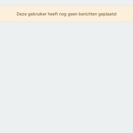
Deze gebruiker heeft nog geen berichten geplaatst