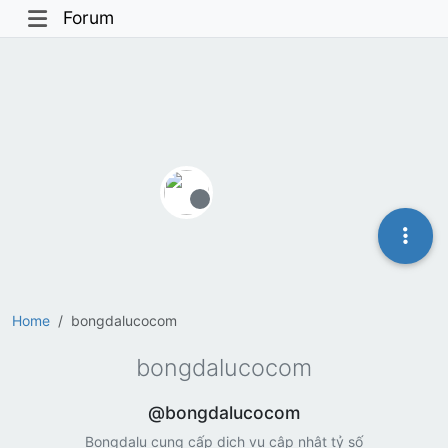
Forum
Offline
Home
bongdalucocom
bongdalucocom
@bongdalucocom
Bongdalu cung cấp dịch vụ cập nhật tỷ số