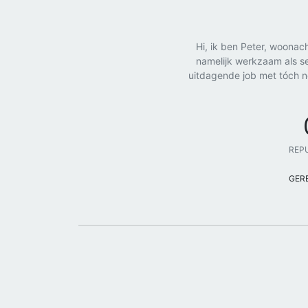
Hi, ik ben Peter, woonac
namelijk werkzaam als se
uitdagende job met tóch no
REP
GER