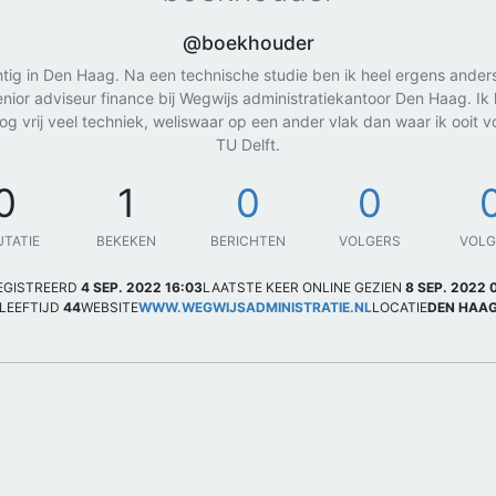
@boekhouder
htig in Den Haag. Na een technische studie ben ik heel ergens ande
nior adviseur finance bij Wegwijs administratiekantoor Den Haag. Ik h
g vrij veel techniek, weliswaar op een ander vlak dan waar ik ooit
TU Delft.
0
1
0
0
UTATIE
BEKEKEN
BERICHTEN
VOLGERS
VOL
EGISTREERD
4 SEP. 2022 16:03
LAATSTE KEER ONLINE GEZIEN
8 SEP. 2022 
LEEFTIJD
44
WEBSITE
WWW.WEGWIJSADMINISTRATIE.NL
LOCATIE
DEN HAA