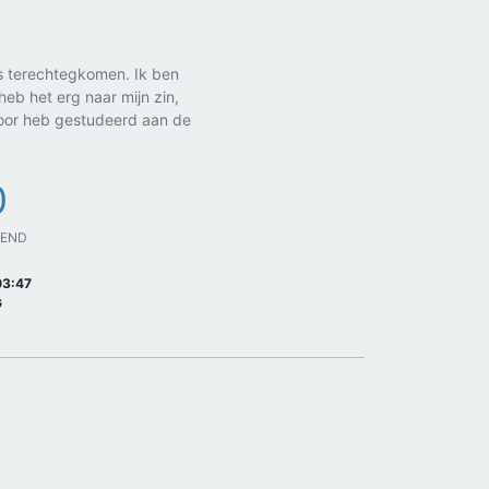
rs terechtegkomen. Ik ben
eb het erg naar mijn zin,
 voor heb gestudeerd aan de
0
GEND
03:47
G