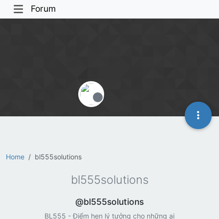
Forum
Offline
Home
bl555solutions
bl555solutions
@bl555solutions
BL555 - Điểm hẹn lý tưởng cho những ai