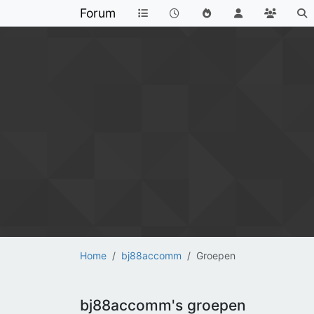
Forum
Home
bj88accomm
Groepen
bj88accomm's groepen